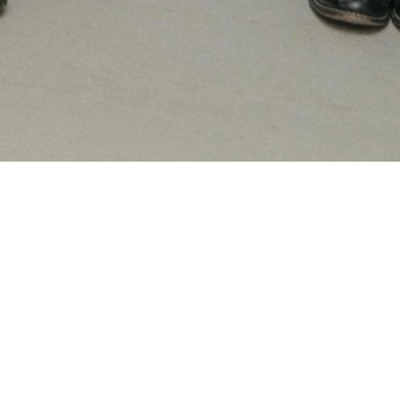
Fanny ja Alexander, ja minä
Ingmar Bergmanin rakastettu klassikko ja klovneria
kohtaavat.
Satukirsikkakatariinahalonen, yritteliäs klovni, haluaa saada
arvostusta vakavasti otettavana taiteilijana esittämällä itse
Bergmanin kuuluisan klassikon, ja vielä paremmin kuin mestarin
omassa ohjauksessa.
Avuksi kymmenien hahmojen esittämisessä tarvitaan vain
hiukan taiteellista silmää, muutama nukke ja yksi nukettaja.
Abba, Volvo, Ikea ja Ingmar Bergman. Ne kaikki ovat upeita,